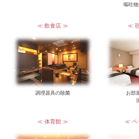
嘔吐物
≪ 飲食店 ≫
≪ 
調理器具の除菌
お部
≪ 体育館 ≫
≪ ペ